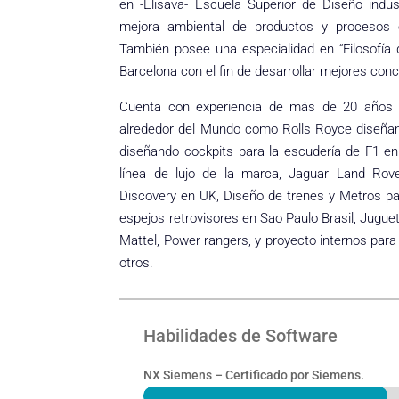
en -Elisava- Escuela Superior de Diseño indu
mejora ambiental de productos y procesos 
También posee una especialidad en “Filosofía 
Barcelona con el fin de desarrollar mejores conc
Cuenta con experiencia de más de 20 años d
alrededor del Mundo como Rolls Royce diseñand
diseñando cockpits para la escudería de F1 en
línea de lujo de la marca, Jaguar Land Rove
Discovery en UK, Diseño de trenes y Metros pa
espejos retrovisores en Sao Paulo Brasil, Jugue
Mattel, Power rangers, y proyecto internos par
otros.
Habilidades de Software
NX Siemens – Certificado por Siemens.
90%
90%