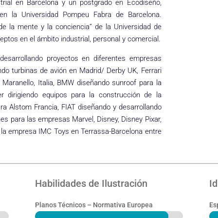
strial en Barcelona y un postgrado en Ecodiseño,
en la Universidad Pompeu Fabra de Barcelona.
de la mente y la conciencia” de la Universidad de
eptos en el ámbito industrial, personal y comercial.
esarrollando proyectos en diferentes empresas
o turbinas de avión en Madrid/ Derby UK, Ferrari
 Maranello, Italia, BMW diseñando sunroof para la
r dirigiendo equipos para la construcción de la
ra Alstom Francia, FIAT diseñando y desarrollando
tes para las empresas Marvel, Disney, Disney Pixar,
a la empresa IMC Toys en Terrassa-Barcelona entre
Habilidades de Ilustración
I
Planos Técnicos – Normativa Europea
Es
90%
90%