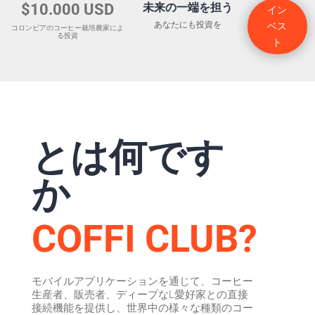
$10.000 USD
未来の一端を担う
イン
あなたにも投資を
ベス
コロンビアのコーヒー栽培農家によ
る投資
ト
とは何です
か
COFFI CLUB?
モバイルアプリケーションを通じて、コーヒー
生産者、販売者、ディープなL愛好家との直接
接続機能を提供し、世界中の様々な種類のコー