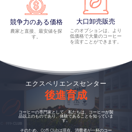
大口卸売販売
競争力のある価格
このオプションは、より
農家と直接、最安値を探
低価格で大量のコーヒー
す。
を流すことができます。
エクスペリエンスセンター
後進育成
コーヒーの専門家として、私たちは、コーヒーが製
品以上のものであり、体験であることを知っていま
す。
そのため、Coffi Clubは現在、消費者が一杯のコー