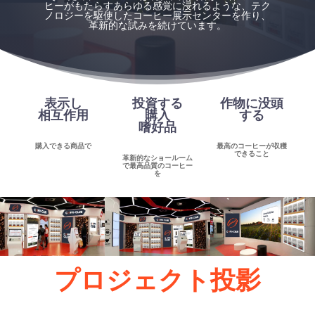
ヒーがもたらすあらゆる感覚に浸れるような、テク
ノロジーを駆使したコーヒー展示センターを作り、
革新的な試みを続けています。
表示し
投資する
作物に没頭
相互作用
購入
する
嗜好品
購入できる商品で
最高のコーヒーが収穫
できること
革新的なショールーム
で最高品質のコーヒー
を
プロジェクト投影